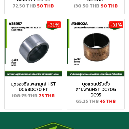
72.50 THB
50 THB
130.50 THB
90 THB
-31%
-31%
บุชรองซีลเพลามูเล่ HST
บุชแขนปรับตั้ง
DC68DC70 FT
สายพานHST DC70G
DC95
108.75 THB
75 THB
65.25 THB
45 THB