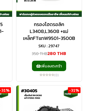
95
กรองไฮดรอลิค
1-
L3408,L3608 +แม่
เหล็กFTแทW9501-3500B
SKU : 29747
280 THB
350 THB
เพิ่มลงตะกร้า
(0)
-31%
-31%