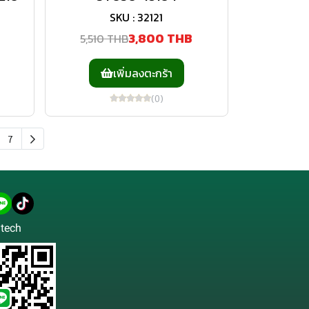
SKU : 32121
B
3,800 THB
5,510 THB
เพิ่มลงตะกร้า
(0)
7
tech