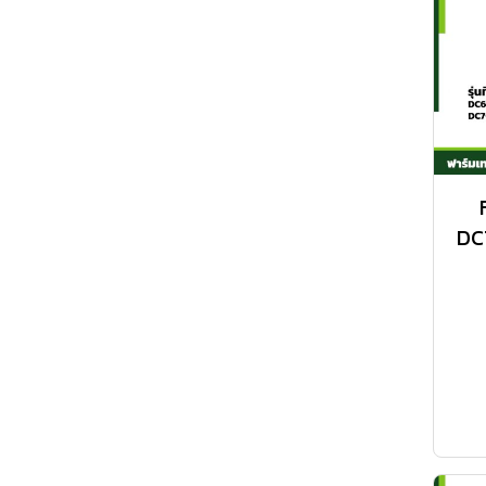
ยางรถไถอาร์เมอร์
น้ำมันฟาร์มเทค
ยางหลัง
อะไหล่อัดฟาง
ยางหน้า
น้ำมันเกียร์เบอร์ 140
น้ำมันเกียร์เบอร์ 90
น้ำมันไฮดรอลิก
น้ำมันเครื่อง
DC