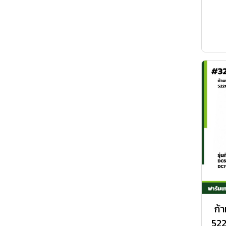
ก้
52