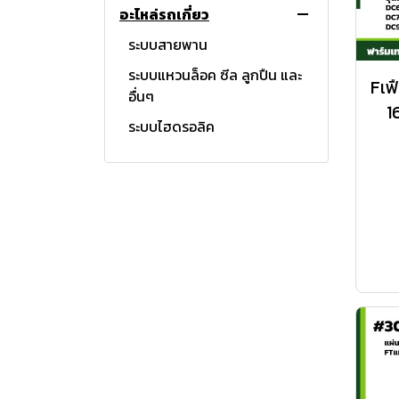
อะไหล่รถเกี่ยว
ระบบไฟฟ้า
แขนยก - แขนลาก
ระบบสายพาน
ระบบครัช เกียร์ เฟืองท้าย
ระบบแหวนล็อค ซีล ลูกปืน และ
Fเฟ
อื่นๆ
ระบบไฮดรอลิค
1
ระบบไฮดรอลิค
ระบบเครื่องยนต์
ระบบไฟฟ้า
สลัก
ระบบนวดข้าว
สเปรย์
ระบบช่วงล่าง
ช่วงล่าง คานหน้า เพลากลาง
4WD
ระบบเครื่องยนต์
ระบบเกียร์ เฟืองเกียร์
ระบบเก็บเกี่ยวลำเลียง
อะไหล่ชุดประกอบรถเกี่ยว
โรตารี่