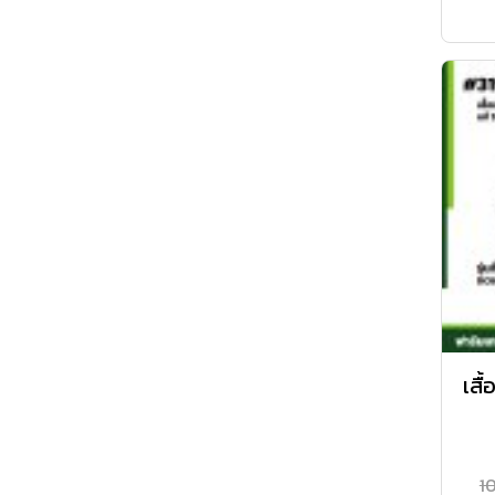
เสื
1