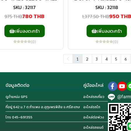
SKU : 32117
SKU : 32118
780 THB
950 TH
975 THB
1,377.50 THB
เพิ่มลงตะกร้า
เพิ่มลงตะกร้า
(0)
(0)
1
2
3
4
5
6
ข้อมูลติดต่อ
คู่มืออะไหล่
@farm
ดูตำแหน่ง GPS
อะไหล่รถเกี่ยว
ที่อยู่ 642 ม.7 ต.กำเเพง อ.อุทุมพรพิสัย จ.ศรีสะเกษ
อะไหล่รถไถ
โทร 045-691355
อะไหล่ต่อพ่วง
อะไหล่รถยนต์