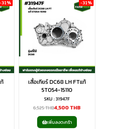
-31%
-31%
ท้
เสื้อเกียร์ DC68 LH FTแท้
5T054-15110
SKU : 31947F
4,500 THB
6,525 THB
เพิ่มลงตะกร้า