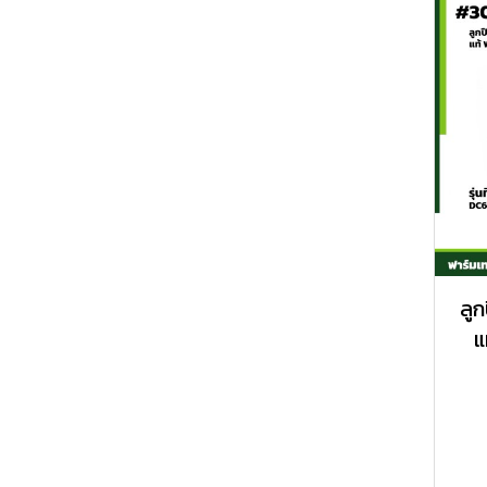
ลูก
แ