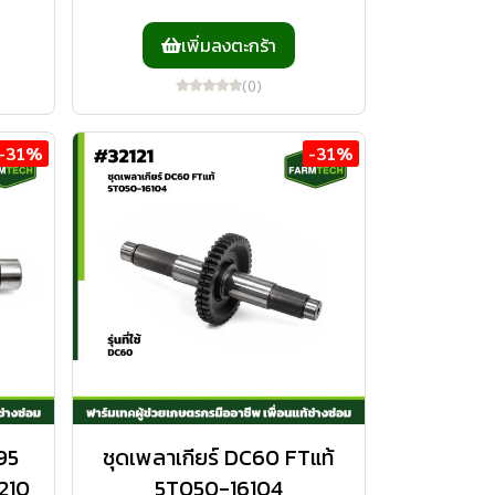
เพิ่มลงตะกร้า
(0)
-31%
-31%
95
ชุดเพลาเกียร์ DC60 FTแท้
210
5T050-16104