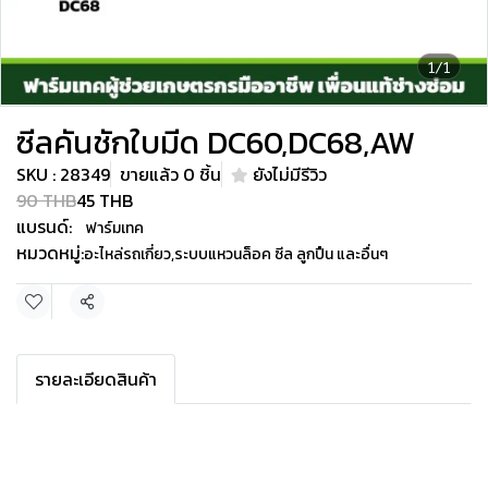
1/1
ซีลคันชักใบมีด DC60,DC68,AW
SKU : 28349
ขายแล้ว 0 ชิ้น
ยังไม่มีรีวิว
90 THB
45 THB
แบรนด์:
ฟาร์มเทค
หมวดหมู่:
อะไหล่รถเกี่ยว
,
ระบบแหวนล็อค ซีล ลูกปืน และอื่นๆ
แชร์
รายละเอียดสินค้า