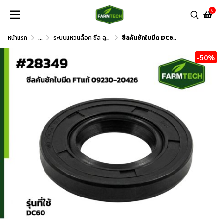
0
หน้าแรก
...
ระบบแหวนล็อค ซีล ลูกปืน และอื่นๆ
ซีลคันชักใบมีด DC60,DC68,AW
-50%