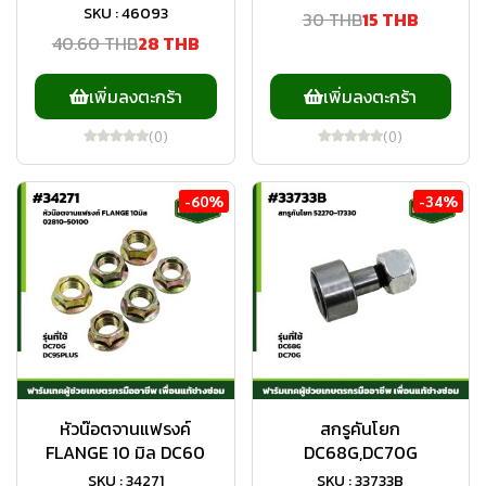
SKU : 46093
30 THB
15 THB
40.60 THB
28 THB
เพิ่มลงตะกร้า
เพิ่มลงตะกร้า
(0)
(0)
-60%
-34%
หัวน๊อตจานแฟรงค์
สกรูคันโยก
FLANGE 10 มิล DC60
DC68G,DC70G
SKU : 34271
SKU : 33733B