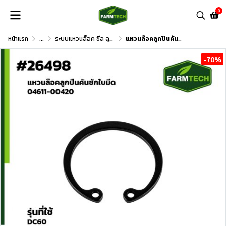
0
หน้าแรก
...
ระบบแหวนล็อค ซีล ลูกปืน และอื่นๆ
แหวนล๊อคลูกปืนคันชักใบมีด DC60
-70%