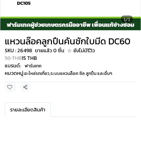
1/1
แหวนล๊อคลูกปืนคันชักใบมีด DC60
SKU : 26498
ขายแล้ว 0 ชิ้น
ยังไม่มีรีวิว
50 THB
15 THB
แบรนด์:
ฟาร์มเทค
หมวดหมู่:
อะไหล่รถเกี่ยว
,
ระบบแหวนล็อค ซีล ลูกปืน และอื่นๆ
แชร์
รายละเอียดสินค้า