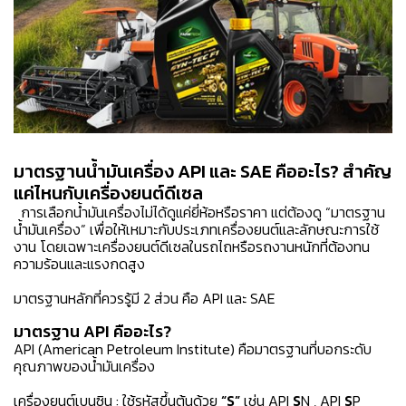
มาตรฐานน้ำมันเครื่อง API และ SAE คืออะไร? สำคัญ
แค่ไหนกับเครื่องยนต์ดีเซล
การเลือกน้ำมันเครื่องไม่ได้ดูแค่ยี่ห้อหรือราคา แต่ต้องดู “มาตรฐาน
น้ำมันเครื่อง” เพื่อให้เหมาะกับประเภทเครื่องยนต์และลักษณะการใช้
งาน โดยเฉพาะเครื่องยนต์ดีเซลในรถไถหรือรถงานหนักที่ต้องทน
ความร้อนและแรงกดสูง
มาตรฐานหลักที่ควรรู้มี 2 ส่วน คือ API และ SAE
มาตรฐาน API คืออะไร?
API (American Petroleum Institute) คือมาตรฐานที่บอกระดับ
คุณภาพของน้ำมันเครื่อง
เครื่องยนต์เบนซิน :
ใช้รหัสขึ้นต้นด้วย
“S”
เช่น
API
S
N ,
API
S
P