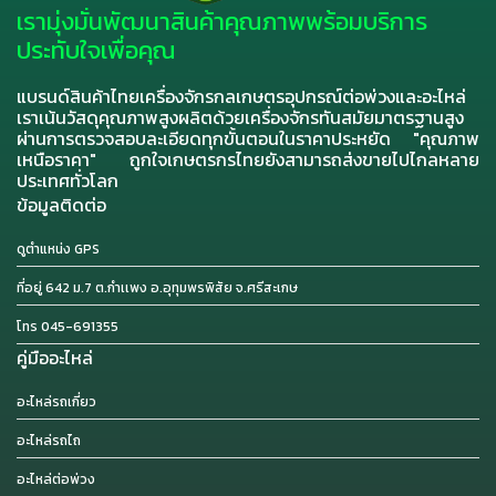
เรามุ่งมั่นพัฒนาสินค้าคุณภาพพร้อมบริการ
ประทับใจเพื่อคุณ
แบรนด์สินค้าไทยเครื่องจักรกลเกษตรอุปกรณ์ต่อพ่วงและอะไหล่
เราเน้นวัสดุคุณภาพสูงผลิตด้วยเครื่องจักรทันสมัยมาตรฐานสูง
ผ่านการตรวจสอบละเอียดทุกขั้นตอนในราคาประหยัด "คุณภาพ
เหนือราคา" ถูกใจเกษตรกรไทยยังสามารถส่งขายไปไกลหลาย
ประเทศทั่วโลก
ข้อมูลติดต่อ
ดูตำแหน่ง GPS
ที่อยู่ 642 ม.7 ต.กำเเพง อ.อุทุมพรพิสัย จ.ศรีสะเกษ
โทร 045-691355
คู่มืออะไหล่
อะไหล่รถเกี่ยว
อะไหล่รถไถ
อะไหล่ต่อพ่วง