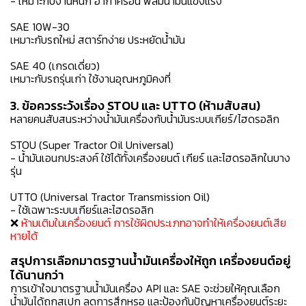
- เหมาะกับงานหนัก อากาศร้อน ฟิล์มน้ำมันแข็งแรง
SAE 10W-30
เหมาะกับรถใหม่ สตาร์ทง่าย ประหยัดน้ำมัน
SAE 40 (เกรดเดี่ยว)
เหมาะกับรถรุ่นเก่า ใช้งานอุณหภูมิคงที่
3. ข้อควรระวังเรื่อง STOU และ UTTO (ห้ามสับสน)
หลายคนสับสนระหว่างน้ำมันเครื่องกับน้ำมันระบบเกียร์/ไฮดรอลิก
STOU (Super Tractor Oil Universal)
- น้ำมันเอนกประสงค์ ใช้ได้ทั้งเครื่องยนต์ เกียร์ และไฮดรอลิกในบาง
รุ่น
UTTO (Universal Tractor Transmission Oil)
- ใช้เฉพาะระบบเกียร์และไฮดรอลิก
❌
ห้ามเติมในเครื่องยนต์
การใช้ผิดประเภทอาจทำให้เครื่องยนต์เสีย
หายได้
สรุปการเลือกมาตรฐานน้ำมันเครื่องให้ถูก เครื่องยนต์อยู่
ได้นานกว่า
การเข้าใจมาตรฐานน้ำมันเครื่อง API และ SAE จะช่วยให้คุณเลือก
น้ำมันได้ถูกสเปก ลดการสึกหรอ และป้องกันปัญหาเครื่องยนต์ระยะ