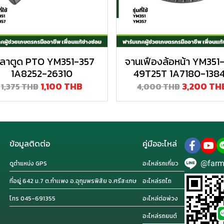
ลาตูด PTO YM351-357
จานเฟืองล้อหน้า YM351
1A8252-26310
49T25T 1A7180-138
1,100 THB
3,200 TH
1,375 THB
4,000 THB
ข้อมูลติดต่อ
คู่มืออะไหล่
@farm
ดูตำแหน่ง GPS
อะไหล่รถเกี่ยว
ที่อยู่ 642 ม.7 ต.กำเเพง อ.อุทุมพรพิสัย จ.ศรีสะเกษ
อะไหล่รถไถ
โทร 045-691355
อะไหล่ต่อพ่วง
อะไหล่รถยนต์