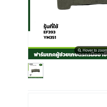
⚲
Hover to zoo