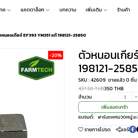
เทค
แคตตาล็อก
บทความ
เพิ่มเติม
ร้านค้า
วหนอนเกียร์ EF393 YM351 แท้ 198121-25850
ตัวหนอนเกียร
-20%
198121-258
SKU : 42609
ขายแล้ว 0 ชิ้น
437.50 THB
350 THB
จำนวน
เพิ่มลงตะกร้า
แบรนด์:
หมวดหมู่:
ฟาร์มเทค
อะ
รายการโปรด
แชร์