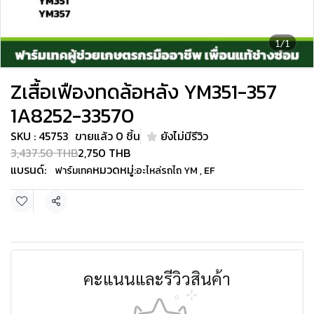
1/1
Zเสื้อเฟืองทดล้อหลัง YM351-357
1A8252-33570
SKU : 45753
ขายแล้ว 0 ชิ้น
ยังไม่มีรีวิว
3,437.50 THB
2,750 THB
แบรนด์:
หมวดหมู่:
ฟาร์มเทค
อะไหล่รถไถ YM , EF
แชร์
คะแนนและรีวิวสินค้า