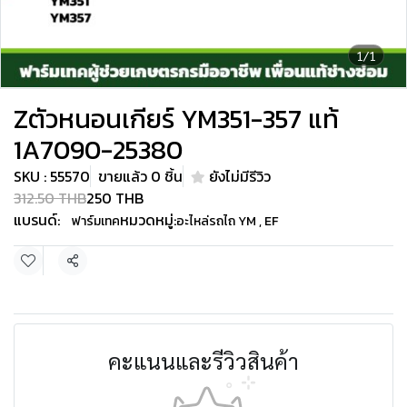
1/1
Zตัวหนอนเกียร์ YM351-357 แท้
1A7090-25380
SKU : 55570
ขายแล้ว 0 ชิ้น
ยังไม่มีรีวิว
312.50 THB
250 THB
แบรนด์:
หมวดหมู่:
ฟาร์มเทค
อะไหล่รถไถ YM , EF
แชร์
คะแนนและรีวิวสินค้า