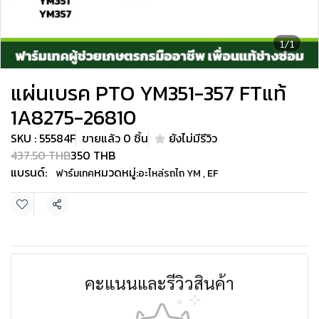
1/1
แผ่นเบรค PTO YM351-357 FTแท้
1A8275-26810
SKU : 55584F
ขายแล้ว 0 ชิ้น
ยังไม่มีรีวิว
437.50 THB
350 THB
แบรนด์:
หมวดหมู่:
ฟาร์มเทค
อะไหล่รถไถ YM , EF
แชร์
คะแนนและรีวิวสินค้า