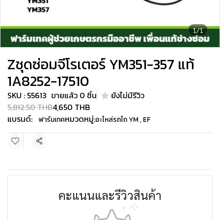
1/1
Zชุดซ่อมจีโรเตอร์ YM351-357 แท้
1A8252-17510
SKU : 55613
ขายแล้ว 0 ชิ้น
ยังไม่มีรีวิว
5,812.50 THB
4,650 THB
แบรนด์:
หมวดหมู่:
ฟาร์มเทค
อะไหล่รถไถ YM , EF
แชร์
คะแนนและรีวิวสินค้า