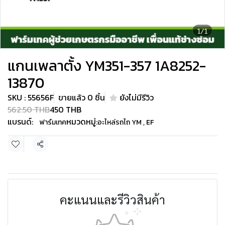
1/1
แกนเพลาตั้ง YM351-357 1A8252-
13870
SKU : 55656F
ขายแล้ว 0 ชิ้น
ยังไม่มีรีวิว
562.50 THB
450 THB
แบรนด์:
หมวดหมู่:
ฟาร์มเทค
อะไหล่รถไถ YM , EF
แชร์
คะแนนและรีวิวสินค้า