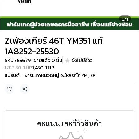
1/1
Zเฟืองเกียร์ 46T YM351 แท้
1A8252-25530
SKU : 55679
ขายแล้ว 0 ชิ้น
ยังไม่มีรีวิว
1,812.50 THB
1,450 THB
แบรนด์:
หมวดหมู่:
ฟาร์มเทค
อะไหล่รถไถ YM , EF
แชร์
คะแนนและรีวิวสินค้า