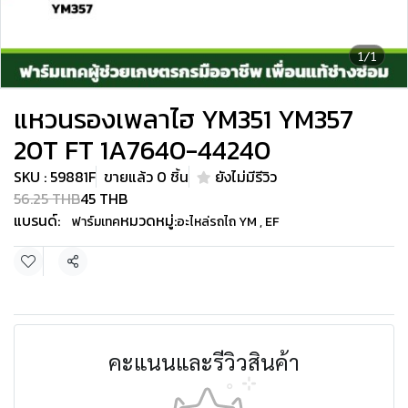
1/1
แหวนรองเพลาไฮ YM351 YM357
20T FT 1A7640-44240
SKU : 59881F
ขายแล้ว 0 ชิ้น
ยังไม่มีรีวิว
56.25 THB
45 THB
แบรนด์:
หมวดหมู่:
ฟาร์มเทค
อะไหล่รถไถ YM , EF
แชร์
คะแนนและรีวิวสินค้า