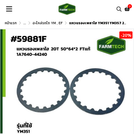
0
หน้าแรก
...
อะไหล่รถไถ YM , EF
แหวนรองเพลาไฮ YM351 YM357 20T FT 1A7640-44240
-20%