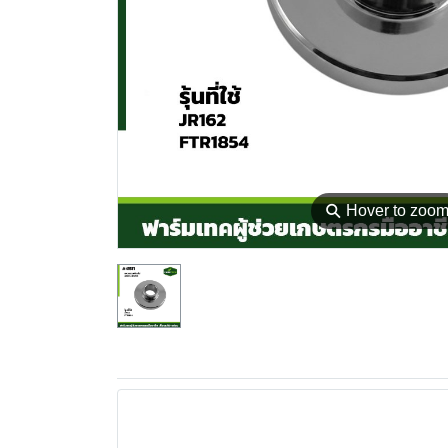
⚲
Hover to zoo