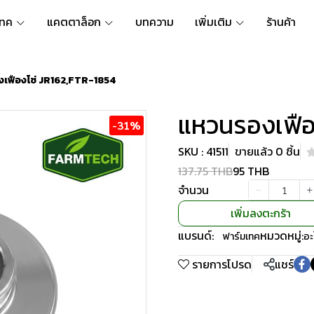
เทค
แคตตาล็อก
บทความ
เพิ่มเติม
ร้านค้า
เฟืองโซ่ JR162,FTR-1854
แหวนรองเฟือ
-31%
SKU : 41511
ขายแล้ว 0 ชิ้น
137.75 THB
95 THB
จำนวน
เพิ่มลงตะกร้า
แบรนด์:
หมวดหมู่:
ฟาร์มเทค
อะ
รายการโปรด
แชร์