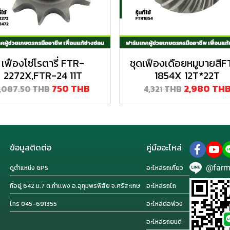
เฟืองโซ่โรตารี่ FTR-
ชุดเฟืองเดือยหมูบายสี
2272X,FTR-24 11T
1854X 12T*22T
750 THB
2,980 TH
1,087.50 THB
4,321 THB
ข้อมูลติดต่อ
คู่มืออะไหล่
@farm
ดูตำแหน่ง GPS
อะไหล่รถเกี่ยว
ที่อยู่ 642 ม.7 ต.กำเเพง อ.อุทุมพรพิสัย จ.ศรีสะเกษ
อะไหล่รถไถ
โทร 045-691355
อะไหล่ต่อพ่วง
อะไหล่รถยนต์