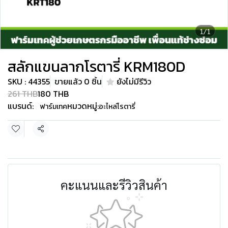
1/1
สลักแขนลากโรตารี่ KRM180D
SKU : 44355
ขายแล้ว 0 ชิ้น
ยังไม่มีรีวิว
261 THB
180 THB
แบรนด์:
หมวดหมู่:
ฟาร์มเทค
อะไหล่โรตารี่
แชร์
คะแนนและรีวิวสินค้า