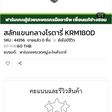
1/1
สลักแขนกลางโรตารี่ KRM180D
SKU : 44356
ขายแล้ว 0 ชิ้น
ยังไม่มีรีวิว
87 THB
60 THB
แบรนด์:
หมวดหมู่:
ฟาร์มเทค
อะไหล่โรตารี่
แชร์
คะแนนและรีวิวสินค้า