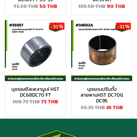
72.50 THB
50 THB
130.50 THB
90 THB
-31%
-31%
บุชรองซีลเพลามูเล่ HST
บุชแขนปรับตั้ง
DC68DC70 FT
สายพานHST DC70G
DC95
108.75 THB
75 THB
65.25 THB
45 THB