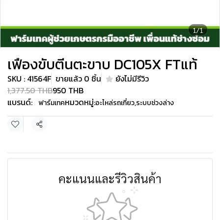
1/1
เฟืองขับตีนตะขาบ DC105X FTแท้
SKU : 41564F
ขายแล้ว 0 ชิ้น
ยังไม่มีรีวิว
1,377.50 THB
950 THB
แบรนด์:
หมวดหมู่:
ฟาร์มเทค
อะไหล่รถเกี่ยว
,
ระบบช่วงล่าง
แชร์
คะแนนและรีวิวสินค้า