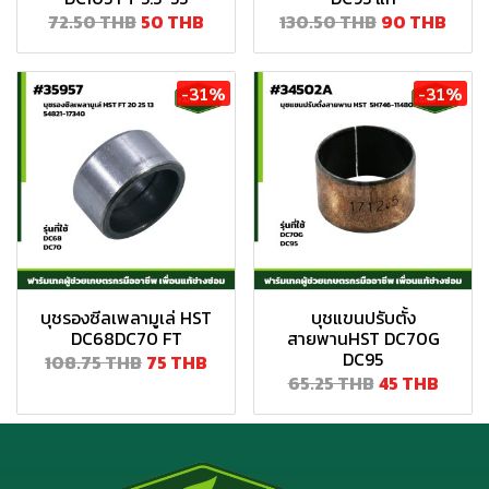
72.50 THB
50 THB
130.50 THB
90 THB
-31%
-31%
บุชรองซีลเพลามูเล่ HST
บุชแขนปรับตั้ง
DC68DC70 FT
สายพานHST DC70G
DC95
108.75 THB
75 THB
65.25 THB
45 THB