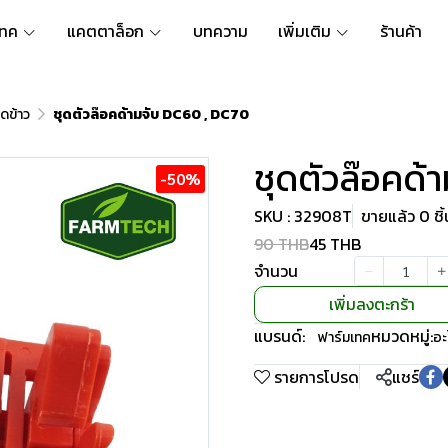
เทค
แคตตาล็อก
บทความ
เพิ่มเติม
ร้านค้า
ดข้าว
ชุดตัวล๊อคด้ามจับ DC60 , DC70
ชุดตัวล๊อคด้
-50%
SKU : 32908T
ขายแล้ว 0 ชิ้
90 THB
45 THB
จำนวน
เพิ่มลงตะกร้า
แบรนด์:
หมวดหมู่:
ฟาร์มเทค
อะ
รายการโปรด
แชร์