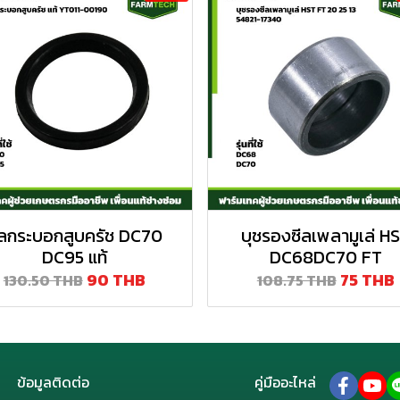
ีลกระบอกสูบครัช DC70
บุชรองซีลเพลามูเล่ H
DC95 แท้
DC68DC70 FT
90 THB
75 THB
130.50 THB
108.75 THB
ข้อมูลติดต่อ
คู่มืออะไหล่