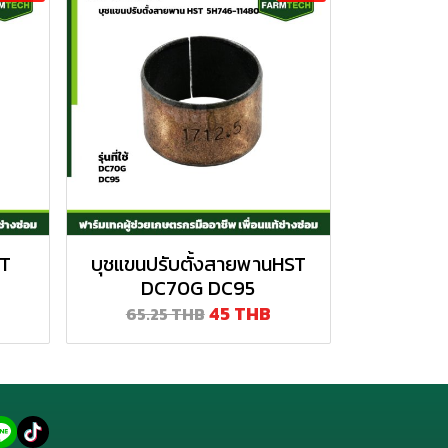
ST
บุชแขนปรับตั้งสายพานHST
DC70G DC95
45 THB
65.25 THB