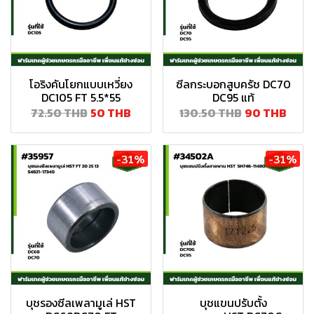
โอริงคันโยกแบบเหวี่ยง
ซีลกระบอกสูบครัช DC70
DC105 FT 5.5*55
DC95 แท้
72.50 THB
50 THB
130.50 THB
90 THB
-31%
-31%
บุชรองซีลเพลามูเล่ HST
บุชแขนปรับตั้ง