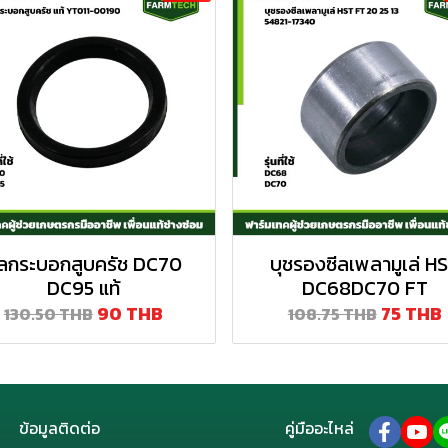
ีลกระบอกสูบครัช DC70
บุชรองซีลเพลามูเล่ H
DC95 แท้
DC68DC70 FT
90 THB
75 THB
130.50 THB
108.75 THB
ข้อมูลติดต่อ
คู่มืออะไหล่