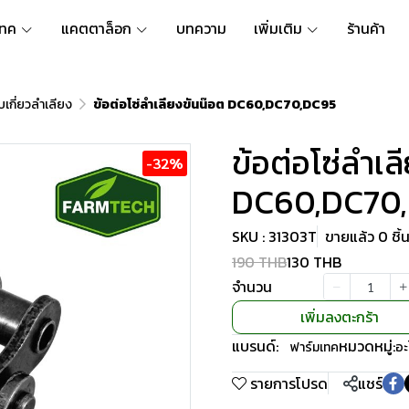
เทค
แคตตาล็อก
บทความ
เพิ่มเติม
ร้านค้า
บเกี่ยวลำเลียง
ข้อต่อโซ่ลำเลียงขันน๊อต DC60,DC70,DC95
ข้อต่อโซ่ลำเล
-32%
DC60,DC70
SKU : 31303T
ขายแล้ว 0 ชิ้
190 THB
130 THB
จำนวน
เพิ่มลงตะกร้า
แบรนด์:
หมวดหมู่:
ฟาร์มเทค
อะ
รายการโปรด
แชร์