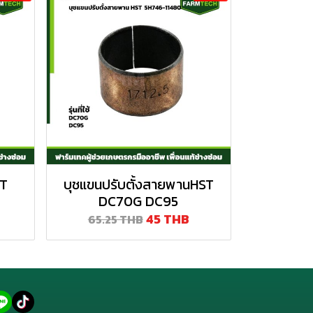
ST
บุชแขนปรับตั้งสายพานHST
DC70G DC95
45 THB
65.25 THB