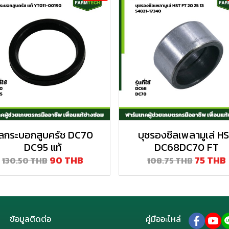
ีลกระบอกสูบครัช DC70
บุชรองซีลเพลามูเล่ H
DC95 แท้
DC68DC70 FT
90 THB
75 THB
130.50 THB
108.75 THB
ข้อมูลติดต่อ
คู่มืออะไหล่