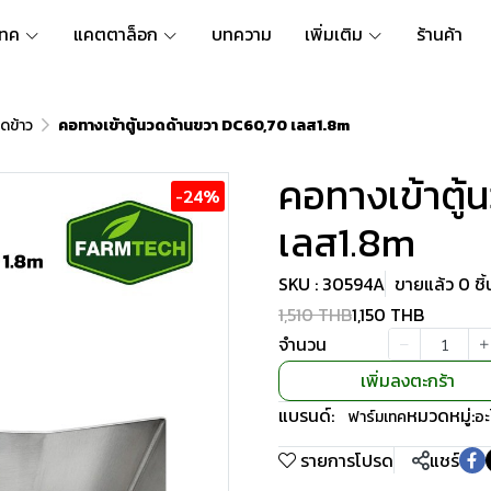
เทค
แคตตาล็อก
บทความ
เพิ่มเติม
ร้านค้า
ดข้าว
คอทางเข้าตู้นวดด้านขวา DC60,70 เลส1.8m
คอทางเข้าตู
-24%
เลส1.8m
SKU : 30594A
ขายแล้ว 0 ชิ้
1,510 THB
1,150 THB
จำนวน
เพิ่มลงตะกร้า
แบรนด์:
หมวดหมู่:
ฟาร์มเทค
อะ
รายการโปรด
แชร์