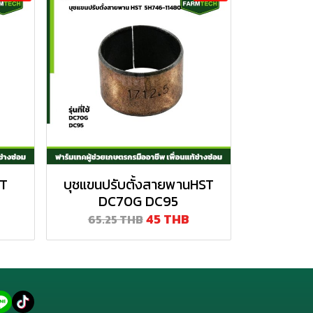
ST
บุชแขนปรับตั้งสายพานHST
DC70G DC95
45 THB
65.25 THB