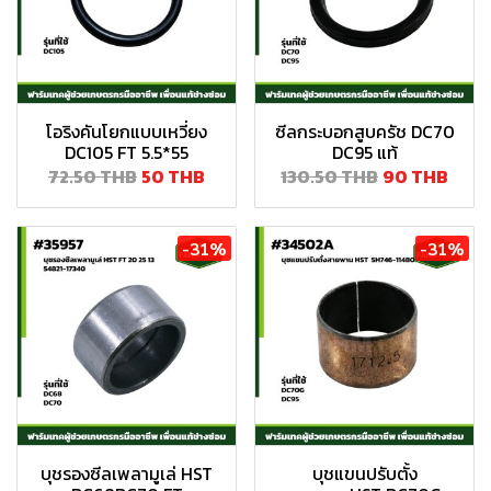
โอริงคันโยกแบบเหวี่ยง
ซีลกระบอกสูบครัช DC70
DC105 FT 5.5*55
DC95 แท้
72.50 THB
50 THB
130.50 THB
90 THB
-31%
-31%
บุชรองซีลเพลามูเล่ HST
บุชแขนปรับตั้ง