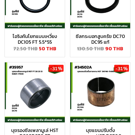
โอริงคันโยกแบบเหวี่ยง
ซีลกระบอกสูบครัช DC70
DC105 FT 5.5*55
DC95 แท้
72.50 THB
50 THB
130.50 THB
90 THB
-31%
-31%
บุชรองซีลเพลามูเล่ HST
บุชแขนปรับตั้ง