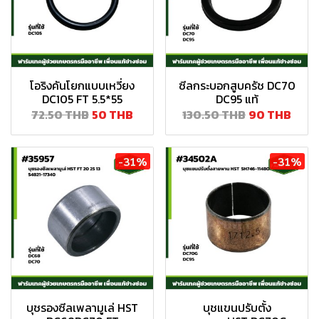
โอริงคันโยกแบบเหวี่ยง
ซีลกระบอกสูบครัช DC70
DC105 FT 5.5*55
DC95 แท้
72.50 THB
50 THB
130.50 THB
90 THB
-31%
-31%
บุชรองซีลเพลามูเล่ HST
บุชแขนปรับตั้ง