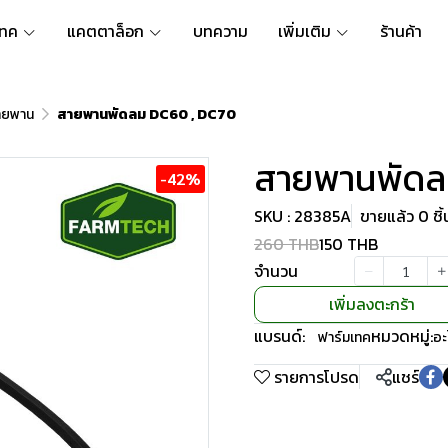
เทค
แคตตาล็อก
บทความ
เพิ่มเติม
ร้านค้า
ายพาน
สายพานพัดลม DC60 , DC70
สายพานพัดล
-42%
SKU : 28385A
ขายแล้ว 0 ชิ้
260 THB
150 THB
จำนวน
เพิ่มลงตะกร้า
แบรนด์:
หมวดหมู่:
ฟาร์มเทค
อะ
รายการโปรด
แชร์