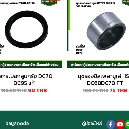
ีลกระบอกสูบครัช DC70
บุชรองซีลเพลามูเล่ H
DC95 แท้
DC68DC70 FT
90 THB
75 THB
130.50 THB
108.75 THB
ข้อมูลติดต่อ
คู่มืออะไหล่