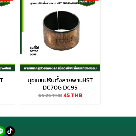
ST
บุชแขนปรับตั้งสายพานHST
DC70G DC95
45 THB
65.25 THB