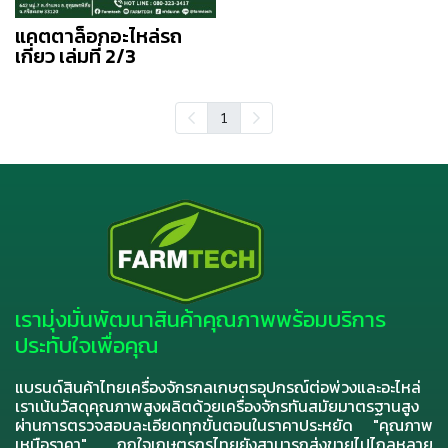
แคตตาล็อกอะไหล่รถ
เกี่ยว เล่มที่ 2/3
1
เรามุ่งมั่นพัฒนาสินค้าคุณภาพพร้อมบริการ
ประทับใจเพื่อคุณ
แบรนด์สินค้าไทยเครื่องจักรกลเกษตรอุปกรณ์ต่อพ่วงและอะไหล่
เราเน้นวัสดุคุณภาพสูงผลิตด้วยเครื่องจักรทันสมัยมาตรฐานสูง
ผ่านการตรวจสอบละเอียดทุกขั้นตอนในราคาประหยัด "คุณภาพ
เหนือราคา" ถูกใจเกษตรกรไทยยังสามารถส่งขายไปไกลหลาย