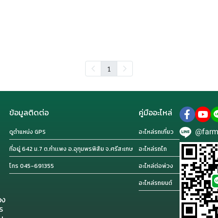
1
ข้อมูลติดต่อ
คู่มืออะไหล่
@farm
ดูตำแหน่ง GPS
อะไหล่รถเกี่ยว
ที่อยู่ 642 ม.7 ต.กำเเพง อ.อุทุมพรพิสัย จ.ศรีสะเกษ
อะไหล่รถไถ
โทร 045-691355
อะไหล่ต่อพ่วง
อะไหล่รถยนต์
วง
ร