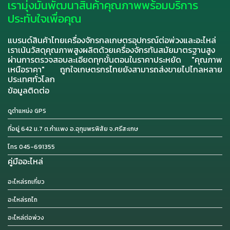
เรามุ่งมั่นพัฒนาสินค้าคุณภาพพร้อมบริการ
ประทับใจเพื่อคุณ
แบรนด์สินค้าไทยเครื่องจักรกลเกษตรอุปกรณ์ต่อพ่วงและอะไหล่
เราเน้นวัสดุคุณภาพสูงผลิตด้วยเครื่องจักรทันสมัยมาตรฐานสูง
ผ่านการตรวจสอบละเอียดทุกขั้นตอนในราคาประหยัด "คุณภาพ
เหนือราคา" ถูกใจเกษตรกรไทยยังสามารถส่งขายไปไกลหลาย
ประเทศทั่วโลก
ข้อมูลติดต่อ
ดูตำแหน่ง GPS
ที่อยู่ 642 ม.7 ต.กำเเพง อ.อุทุมพรพิสัย จ.ศรีสะเกษ
โทร 045-691355
คู่มืออะไหล่
อะไหล่รถเกี่ยว
อะไหล่รถไถ
อะไหล่ต่อพ่วง