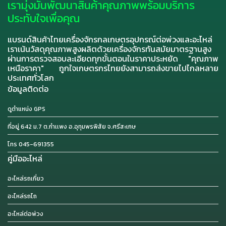
เรามุ่งมั่นพัฒนาสินค้าคุณภาพพร้อมบริการ
ประทับใจเพื่อคุณ
แบรนด์สินค้าไทยเครื่องจักรกลเกษตรอุปกรณ์ต่อพ่วงและอะไหล่
เราเน้นวัสดุคุณภาพสูงผลิตด้วยเครื่องจักรทันสมัยมาตรฐานสูง
ผ่านการตรวจสอบละเอียดทุกขั้นตอนในราคาประหยัด "คุณภาพ
เหนือราคา" ถูกใจเกษตรกรไทยยังสามารถส่งขายไปไกลหลาย
ประเทศทั่วโลก
ข้อมูลติดต่อ
ดูตำแหน่ง GPS
ที่อยู่ 642 ม.7 ต.กำเเพง อ.อุทุมพรพิสัย จ.ศรีสะเกษ
โทร 045-691355
คู่มืออะไหล่
อะไหล่รถเกี่ยว
อะไหล่รถไถ
อะไหล่ต่อพ่วง