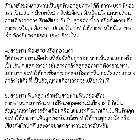
ด้านหลังของสายพานเป็นจุดที่บอกสุขภาพได้ดี หากพบว่า
มีรอย
แตกเป็นเส้น /
มีรอยไหม้ /
สีเข้มผิดปกติเหมือนโดนความร้อน
อาจเกิดจากการเสียดสีแรงเกินไป ลูกรอกเบี้ยว หรือตั้งความตึง
สายพานไม่ถูกต้อง หากปล่อยไว้อาจทำให้สายพานไหม้และขาด
เร็ว ต้องรีบตรวจสอบและเปลี่ยนใหม่
4. สายพานท้องลาย หรือท้องแตก
ใต้ท้องสายพานคือส่วนที่สัมผัสกับลูกรอก หากเห็นลายแตกหรือ
เป็นเส้น ๆ แสดงว่ายางชั้นล่างกำลังหลุดลอก
หากท้องสายพาน
แตกมาก จะทำให้การยึดเกาะลดลง เกิดการลื่น สะบัดแรง และส่ง
กำลังไม่เต็มที่ เป็นสัญญาณเตือนว่าควรเปลี่ยนทันที
5. สายพานฟันหลุด (สำหรับสายพานฟัน/ร่องลึก)
สายพานประเภทฟัน หากมีฟันหลุดออกแม้เพียง 12 ซี่ ก็เป็น
สัญญาณว่าโครงสร้างเสื่อมหรือโดนแรงดึงมากเกินไป
ฟันที่หลุด
จะทำให้สายพานจับลูกรอกไม่เสถียร ทำให้กระตุก สะบัด หรือ
เสียงดังผิดปกติ และอาจขาดกลางงานอย่างฉับพลัน