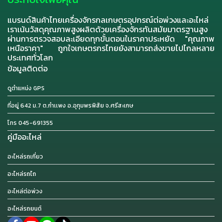
แบรนด์สินค้าไทยเครื่องจักรกลเกษตรอุปกรณ์ต่อพ่วงและอะไหล่
เราเน้นวัสดุคุณภาพสูงผลิตด้วยเครื่องจักรทันสมัยมาตรฐานสูง
ผ่านการตรวจสอบละเอียดทุกขั้นตอนในราคาประหยัด "คุณภาพ
เหนือราคา" ถูกใจเกษตรกรไทยยังสามารถส่งขายไปไกลหลาย
ประเทศทั่วโลก
ข้อมูลติดต่อ
ดูตำแหน่ง GPS
ที่อยู่ 642 ม.7 ต.กำเเพง อ.อุทุมพรพิสัย จ.ศรีสะเกษ
โทร 045-691355
คู่มืออะไหล่
อะไหล่รถเกี่ยว
อะไหล่รถไถ
อะไหล่ต่อพ่วง
อะไหล่รถยนต์