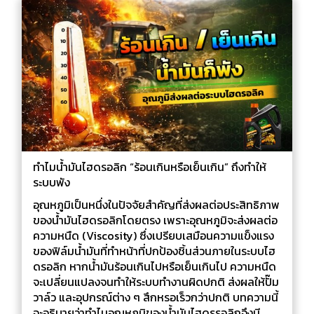
ทำไมน้ำมันไฮดรอลิก “ร้อนเกินหรือเย็นเกิน” ถึงทำให้
ระบบพัง
อุณหภูมิเป็นหนึ่งในปัจจัยสำคัญที่ส่งผลต่อประสิทธิภาพ
ของน้ำมันไฮดรอลิกโดยตรง เพราะอุณหภูมิจะส่งผลต่อ
ความหนืด (Viscosity) ซึ่งเปรียบเสมือนความแข็งแรง
ของฟิล์มน้ำมันที่ทำหน้าที่ปกป้องชิ้นส่วนภายในระบบไฮ
ดรอลิก หากน้ำมันร้อนเกินไปหรือเย็นเกินไป ความหนืด
จะเปลี่ยนแปลงจนทำให้ระบบทำงานผิดปกติ ส่งผลให้ปั๊ม
วาล์ว และอุปกรณ์ต่าง ๆ สึกหรอเร็วกว่าปกติ บทความนี้
จะอธิบายว่าทำไมอุณหภูมิของน้ำมันไฮดรรอลิกจึงมี