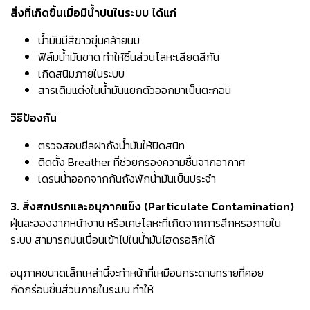
สิ่งที่เกิดขึ้นเมื่อมีน้ำปนในระบบ ได้แก่
น้ำมันมีสีขาวขุ่นคล้ายนม
ฟิล์มน้ำมันขาด ทำให้ชิ้นส่วนโลหะเสียดสีกัน
เกิดสนิมภายในระบบ
สารเติมแต่งในน้ำมันแยกตัวออกมาเป็นตะกอน
วิธีป้องกัน
ตรวจสอบซีลฝาถังน้ำมันให้ปิดสนิท
ติดตั้ง Breather ที่ช่วยกรองความชื้นจากอากาศ
เดรนน้ำออกจากก้นถังพักน้ำมันเป็นประจำ
3. สิ่งสกปรกและอนุภาคแข็ง (Particulate Contamination)
ฝุ่นละอองจากหน้างาน หรือเศษโลหะที่เกิดจากการสึกหรอภายใน
ระบบ สามารถปนเปื้อนเข้าไปในน้ำมันไฮดรอลิกได้
อนุภาคขนาดเล็กเหล่านี้จะทำหน้าที่เหมือนกระดาษทรายที่คอย
กัดกร่อนชิ้นส่วนภายในระบบ ทำให้