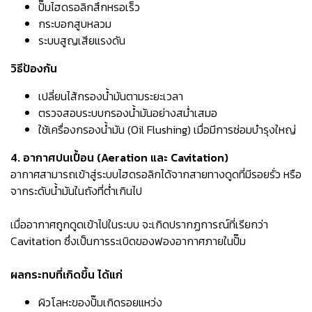
ปั๊มไฮดรอลิกสึกหรอเร็ว
กระบอกสูบหลวม
ระบบสูญเสียแรงดัน
วิธีป้องกัน
เปลี่ยนไส้กรองน้ำมันตามระยะเวลา
ตรวจสอบระบบกรองน้ำมันอย่างสม่ำเสมอ
ใช้เครื่องกรองน้ำมัน (Oil Flushing) เมื่อมีการซ่อมบำรุงใหญ่
4. อากาศปนเปื้อน (Aeration และ Cavitation)
อากาศสามารถเข้าสู่ระบบไฮดรอลิกได้จากสายทางดูดที่มีรอยรั่ว หรือ
จากระดับน้ำมันในถังที่ต่ำเกินไป
เมื่ออากาศถูกดูดเข้าไปในระบบ จะเกิดปรากฏการณ์ที่เรียกว่า
Cavitation ซึ่งเป็นการระเบิดของฟองอากาศภายในปั๊ม
ผลกระทบที่เกิดขึ้น ได้แก่
ผิวโลหะของปั๊มเกิดรอยแหว่ง