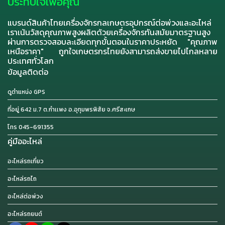
ประทับใจเพื่อคุณ
แบรนด์สินค้าไทยเครื่องจักรกลเกษตรอุปกรณ์ต่อพ่วงและอะไหล่
เราเน้นวัสดุคุณภาพสูงผลิตด้วยเครื่องจักรทันสมัยมาตรฐานสูง
ผ่านการตรวจสอบละเอียดทุกขั้นตอนในราคาประหยัด "คุณภาพ
เหนือราคา" ถูกใจเกษตรกรไทยยังสามารถส่งขายไปไกลหลาย
ประเทศทั่วโลก
ข้อมูลติดต่อ
ดูตำแหน่ง GPS
ที่อยู่ 642 ม.7 ต.กำเเพง อ.อุทุมพรพิสัย จ.ศรีสะเกษ
โทร 045-691355
คู่มืออะไหล่
อะไหล่รถเกี่ยว
อะไหล่รถไถ
อะไหล่ต่อพ่วง
อะไหล่รถยนต์